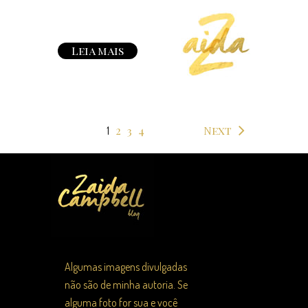
Leia mais
2
3
4
Next
1
Algumas imagens divulgadas
não são de minha autoria. Se
alguma foto for sua e você