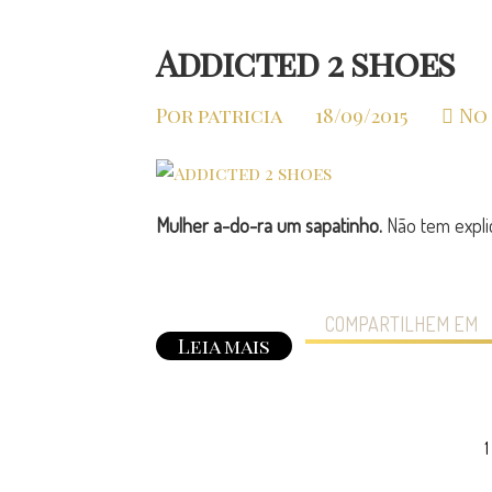
Addicted 2 shoes
Por patricia
18/09/2015
No
Mulher a-do-ra um sapatinho.
Não tem explic
COMPARTILHEM EM
Leia mais
1