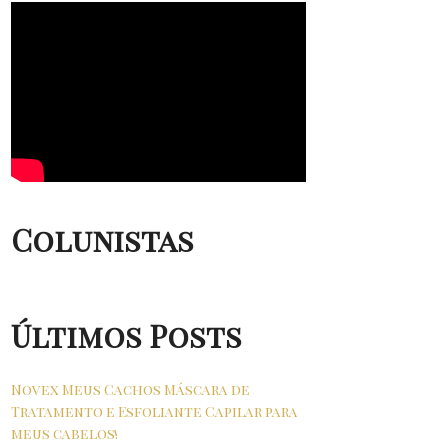
Colunistas
Últimos Posts
Novex Meus Cachos Máscara de
Tratamento e Esfoliante Capilar para
meus cabelos!