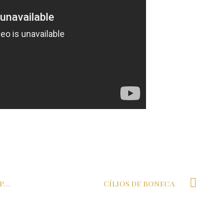
Perfume favorito? Eu tenho 2 para chamar de meus!
Cílios de boneca