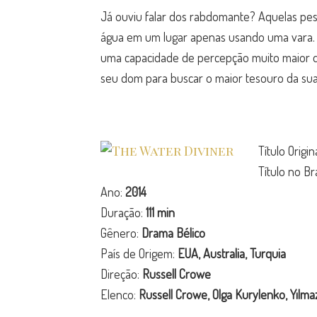
Já ouviu falar dos rabdomante? Aquelas pe
água em um lugar apenas usando uma vara. 
uma capacidade de percepção muito maior d
seu dom para buscar o maior tesouro da sua
Título Origin
Título no Bra
Ano:
2014
Duração:
111 min
Gênero:
Drama Bélico
País de Origem:
EUA, Australia, Turquia
Direção:
Russell Crowe
Elenco:
Russell Crowe, Olga Kurylenko, Yılm