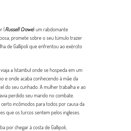
r (
Russell Crowe
) um rabdomante
sposa, promete sobre o seu túmulo trazer
lha de Gallípoli que enfrentou ao exército
 viaja a Istambul onde se hospeda em um
ino e onde acaba conhecendo à mãe da
otel do seu cunhado. A mulher trabalha e ao
avia perdido seu marido no combate.
m certo incômodos para todos por causa da
ões que os turcos sentem pelos ingleses.
 por chegar à costa de Gallipoli,