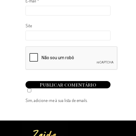
E-mail
*
Site
Sim, adicione-me à sua lista de emails.