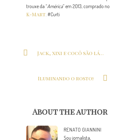
trouxe da “
América
” em 2013, comprado no
K-Mart
. #Curti
Jack, xixi e cocô são lá fora!
Iluminando o rosto!
About the author
RENATO GIANNINI
Sou jornalista,