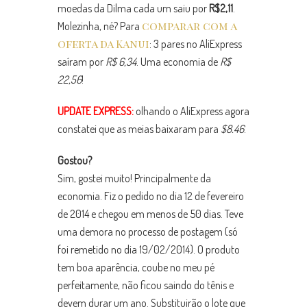
moedas da Dilma cada um saiu por
R$2,11
.
comparar com a
Molezinha, né? Para
oferta da Kanui
: 3 pares no AliExpress
saíram por
R$ 6,34
. Uma economia de
R$
22,56
!
UPDATE EXPRESS:
olhando o AliExpress agora
constatei que as meias baixaram para
$8.46
.
Gostou?
Sim, gostei muito! Principalmente da
economia. Fiz o pedido no dia 12 de fevereiro
de 2014 e chegou em menos de 50 dias. Teve
uma demora no processo de postagem (só
foi remetido no dia 19/02/2014). O produto
tem boa aparência, coube no meu pé
perfeitamente, não ficou saindo do tênis e
devem durar um ano. Substituirão o lote que