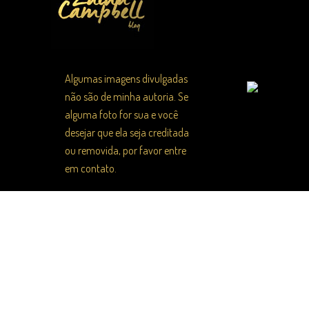
Algumas imagens divulgadas
não são de minha autoria. Se
alguma foto for sua e você
desejar que ela seja creditada
ou removida, por favor entre
em contato.