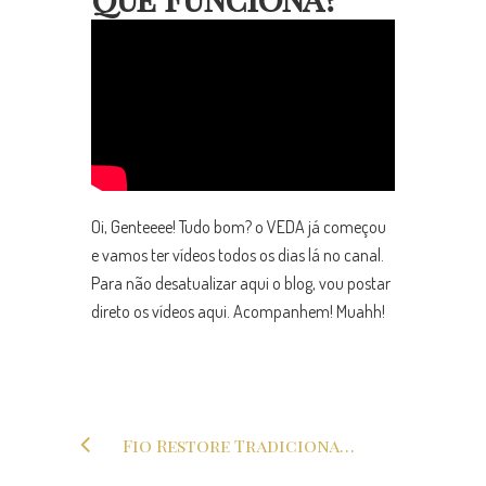
Oi, Genteeee! Tudo bom? o VEDA já começou
e vamos ter vídeos todos os dias lá no canal.
Para não desatualizar aqui o blog, vou postar
direto os vídeos aqui. Acompanhem! Muahh!
Fio Restore Tradicional – será que funciona?