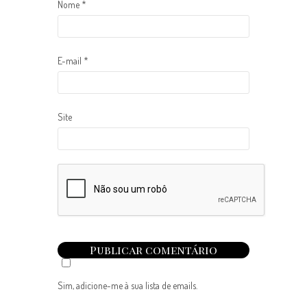
Nome
*
E-mail
*
Site
Sim, adicione-me à sua lista de emails.