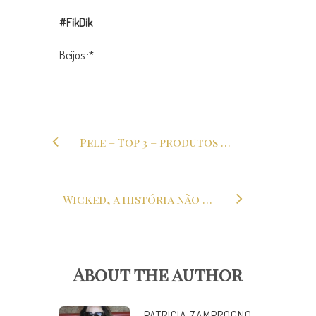
#FikDik
Beijos :*
Pele – Top 3 – produtos do meu coração
Wicked, a história não contada das Bruxas de Oz
About the author
PATRICIA ZAMPROGNO